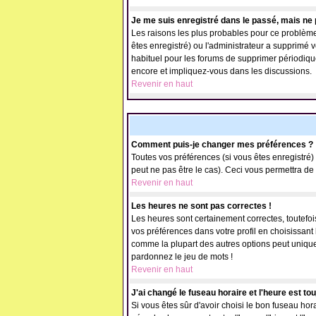
Je me suis enregistré dans le passé, mais ne
Les raisons les plus probables pour ce problème 
êtes enregistré) ou l'administrateur a supprimé v
habituel pour les forums de supprimer périodique
encore et impliquez-vous dans les discussions.
Revenir en haut
Comment puis-je changer mes préférences ?
Toutes vos préférences (si vous êtes enregistré)
peut ne pas être le cas). Ceci vous permettra de
Revenir en haut
Les heures ne sont pas correctes !
Les heures sont certainement correctes, toutefois
vos préférences dans votre profil en choisissant 
comme la plupart des autres options peut uniqueme
pardonnez le jeu de mots !
Revenir en haut
J'ai changé le fuseau horaire et l'heure est tou
Si vous êtes sûr d'avoir choisi le bon fuseau hor