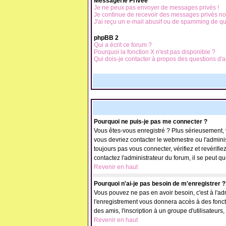
Messagerie Privée
Je ne peux pas envoyer de messages privés !
Je continue de recevoir des messages privés no
J'ai reçu un e-mail abusif ou de spamming de qu
phpBB 2
Qui a écrit ce forum ?
Pourquoi la fonction X n'est pas disponible ?
Qui dois-je contacter à propos des questions d'ab
Pourquoi ne puis-je pas me connecter ?
Vous êtes-vous enregistré ? Plus sérieusement, v
vous devriez contacter le webmestre ou l'adminis
toujours pas vous connecter, vérifiez et revérifi
contactez l'administrateur du forum, il se peut qu
Revenir en haut
Pourquoi n'ai-je pas besoin de m'enregistrer ?
Vous pouvez ne pas en avoir besoin, c'est à l'ad
l'enregistrement vous donnera accès à des foncti
des amis, l'inscription à un groupe d'utilisateur
Revenir en haut