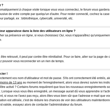
t ?
omatiquement à chaque visite
lorsque vous vous connectez, le forum vous garder
 abusive de votre compte par quelqu'un d'autre. Pour rester connecté, cochez la ca
r partagé, ex : bibliothèque, cybercafé, université, etc.
ur apparaisse dans la liste des utilisateurs en ligne ?
her sa présence en ligne
, si vous choisissez
Oui
, vous n'apparaîtrez qu'uniqueme
e.
re retrouvé, il peut par contre être réinitialisé. Pour ce faire, aller sur la page de
riez pouvoir vous reconnecter en un rien de temps.
cter !
tement vos nom d'utilisateur et mot de passe. S'ils ont correctement été entrés, alo
i moins de 13 ans
au moment de l'enregistrement, alors vous devrez suivre les instru
'être activé ? Certains forums requièrent que tous les nouveaux enregistrements soi
. Lorsque vous vous êtes enregistré, un message aurait dû vous apprendre si l'acti
vent, si vous ne l'avez pas reçu, alors êtes-vous bien sûr que l'adresse e-mail que vo
vation est utilisée, c'est de réduire les chances de voir des utilisateurs malinten
st valide, essayez alors de contacter l'administrateur du forum.