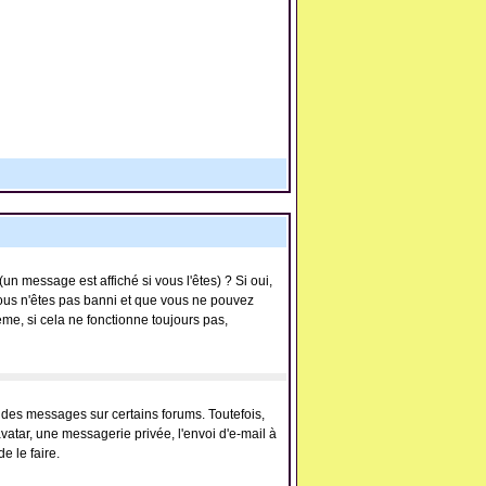
n message est affiché si vous l'êtes) ? Si oui,
vous n'êtes pas banni et que vous ne pouvez
ème, si cela ne fonctionne toujours pas,
 des messages sur certains forums. Toutefois,
vatar, une messagerie privée, l'envoi d'e-mail à
e le faire.