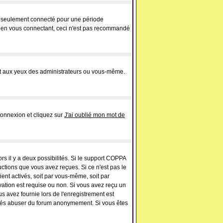
a seulement connecté pour une période
se en vous connectant, ceci n'est pas recommandé
nt aux yeux des administrateurs ou vous-même.
 connexion et cliquez sur
J'ai oublié mon mot de
rs il y a deux possibilités. Si le support COPPA
ctions que vous avez reçues. Si ce n'est pas le
ent activés, soit par vous-même, soit par
vation est requise ou non. Si vous avez reçu un
us avez fournie lors de l'enregistrement est
tionnés abuser du forum anonymement. Si vous êtes