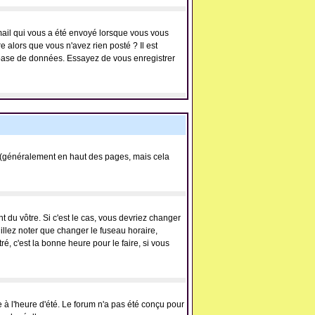
-mail qui vous a été envoyé lorsque vous vous
 alors que vous n'avez rien posté ? Il est
a base de données. Essayez de vous enregistrer
(généralement en haut des pages, mais cela
t du vôtre. Si c'est le cas, vous devriez changer
illez noter que changer le fuseau horaire,
é, c'est la bonne heure pour le faire, si vous
e à l'heure d'été. Le forum n'a pas été conçu pour