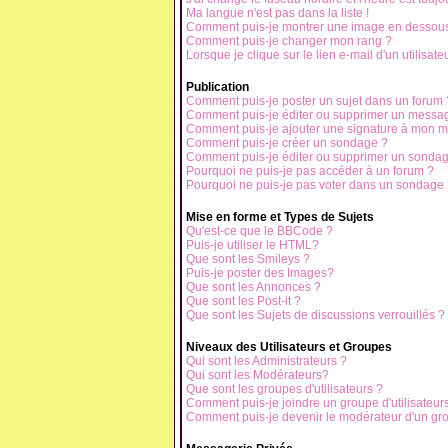
Ma langue n'est pas dans la liste !
Comment puis-je montrer une image en dessous 
Comment puis-je changer mon rang ?
Lorsque je clique sur le lien e-mail d'un utilis
Publication
Comment puis-je poster un sujet dans un forum 
Comment puis-je éditer ou supprimer un messa
Comment puis-je ajouter une signature à mon 
Comment puis-je créer un sondage ?
Comment puis-je éditer ou supprimer un sonda
Pourquoi ne puis-je pas accéder à un forum ?
Pourquoi ne puis-je pas voter dans un sondage
Mise en forme et Types de Sujets
Qu'est-ce que le BBCode ?
Puis-je utiliser le HTML?
Que sont les Smileys ?
Puis-je poster des Images?
Que sont les Annonces ?
Que sont les Post-it ?
Que sont les Sujets de discussions verrouillés ?
Niveaux des Utilisateurs et Groupes
Qui sont les Administrateurs ?
Qui sont les Modérateurs?
Que sont les groupes d'utilisateurs ?
Comment puis-je joindre un groupe d'utilisateur
Comment puis-je devenir le modérateur d'un grou