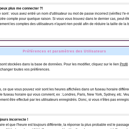
 peux plus me connecter ?!
sont : vous avez entré un nom d'utilisateur ou mot de passe incorrect (vérifiez l'e
otre compte pour quelque raison. Si vous vous trouvez dans le dernier cas, peut-être
ment les comptes des utilisateurs n'ayant rien posté afin de réduire la taille de l
Préférences et paramètres des Utilisateurs
 sont stockées dans la base de données. Pour les modifier, cliquez sur le lien
Profil
 changer toutes vos préférences.
, ce que vous pouvez voir sont les heures affichées dans un fuseau horaire différen
le fuseau horaire qui vous convient, ex : Londres, Paris, New York, Sydney, etc. Veu
nt être effectué par les utilisateurs enregistrés. Donc, si vous n'êtes pas enregistr
jours incorrecte !
aire et que l'heure est toujours différente, la réponse la plus probable est le passag