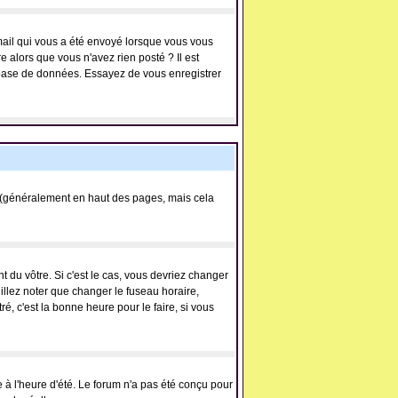
-mail qui vous a été envoyé lorsque vous vous
 alors que vous n'avez rien posté ? Il est
a base de données. Essayez de vous enregistrer
(généralement en haut des pages, mais cela
t du vôtre. Si c'est le cas, vous devriez changer
illez noter que changer le fuseau horaire,
é, c'est la bonne heure pour le faire, si vous
e à l'heure d'été. Le forum n'a pas été conçu pour