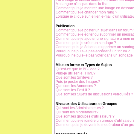
Ma langue n'est pas dans la liste !
Comment puis-je montrer une image en dessous 
Comment puis-je changer mon rang ?
Lorsque je clique sur le lien e-mail d'un utilis
Publication
Comment puis-je poster un sujet dans un forum 
Comment puis-je éditer ou supprimer un messa
Comment puis-je ajouter une signature à mon 
Comment puis-je créer un sondage ?
Comment puis-je éditer ou supprimer un sonda
Pourquoi ne puis-je pas accéder à un forum ?
Pourquoi ne puis-je pas voter dans un sondage
Mise en forme et Types de Sujets
Qu'est-ce que le BBCode ?
Puis-je utiliser le HTML?
Que sont les Smileys ?
Puis-je poster des Images?
Que sont les Annonces ?
Que sont les Post-it ?
Que sont les Sujets de discussions verrouillés ?
Niveaux des Utilisateurs et Groupes
Qui sont les Administrateurs ?
Qui sont les Modérateurs?
Que sont les groupes d'utilisateurs ?
Comment puis-je joindre un groupe d'utilisateur
Comment puis-je devenir le modérateur d'un grou