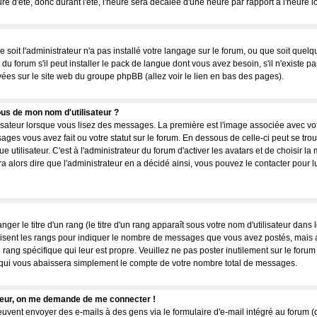
re d'été, donc durant l'été, l'heure sera décalée d'une heure par rapport à l'heure lo
 soit l'administrateur n'a pas installé votre langage sur le forum, ou que soit quelq
u forum s'il peut installer le pack de langue dont vous avez besoin, s'il n'existe p
vées sur le site web du groupe phpBB (allez voir le lien en bas des pages).
s de mon nom d'utilisateur ?
ilisateur lorsque vous lisez des messages. La première est l'image associée avec vo
ages vous avez fait ou votre statut sur le forum. En dessous de celle-ci peut se t
tilisateur. C'est à l'administrateur du forum d'activer les avatars et de choisir la 
ra alors dire que l'administrateur en a décidé ainsi, vous pouvez le contacter pou
r le titre d'un rang (le titre d'un rang apparaît sous votre nom d'utilisateur dans l
ilisent les rangs pour indiquer le nombre de messages que vous avez postés, mais auss
rang spécifique qui leur est propre. Veuillez ne pas poster inutilement sur le forum
qui vous abaissera simplement le compte de votre nombre total de messages.
isateur, on me demande de me connecter !
euvent envoyer des e-mails à des gens via le formulaire d'e-mail intégré au forum (da