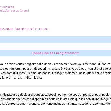
n désirés !
elqu'un sur ce forum !
us ou de légalité relatif à ce forum ?
Connexion et Enregistrement
ous devez vous enregistrer afin de vous connecter. Avez-vous été banni du forum (u
trateur du forum pour en découvrir la raison. Si vous vous êtes enregistré et que 
ez vos nom d'utilisateur et mot de passe. C'est généralement de là que vient le probl
e le forum ait été mal configuré.
ministrateur de décider si vous avez besoin ou non de vous enregistrer pour poster
ons additionnelles non disponibles pour les invités tels que le choix d'une image a
s, etc. L'enregistrement prend seulement quelques instants, il est donc recommandé d