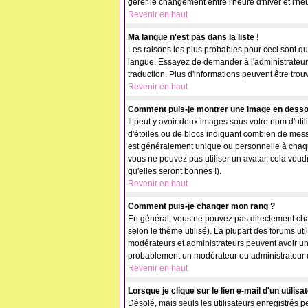
gérer le changement entre l'heure d'hiver et l'heu
Revenir en haut
Ma langue n'est pas dans la liste !
Les raisons les plus probables pour ceci sont que
langue. Essayez de demander à l'administrateur d
traduction. Plus d'informations peuvent être trou
Revenir en haut
Comment puis-je montrer une image en dessou
Il peut y avoir deux images sous votre nom d'ut
d'étoiles ou de blocs indiquant combien de mess
est généralement unique ou personnelle à chaque u
vous ne pouvez pas utiliser un avatar, cela voud
qu'elles seront bonnes !).
Revenir en haut
Comment puis-je changer mon rang ?
En général, vous ne pouvez pas directement change
selon le thème utilisé). La plupart des forums ut
modérateurs et administrateurs peuvent avoir un 
probablement un modérateur ou administrateur 
Revenir en haut
Lorsque je clique sur le lien e-mail d'un util
Désolé, mais seuls les utilisateurs enregistrés p