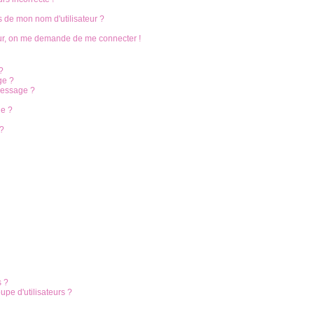
de mon nom d'utilisateur ?
ateur, on me demande de me connecter !
?
ge ?
message ?
ge ?
 ?
s ?
pe d'utilisateurs ?