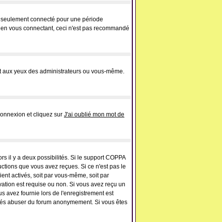
a seulement connecté pour une période
se en vous connectant, ceci n'est pas recommandé
nt aux yeux des administrateurs ou vous-même.
 connexion et cliquez sur
J'ai oublié mon mot de
rs il y a deux possibilités. Si le support COPPA
ctions que vous avez reçues. Si ce n'est pas le
ent activés, soit par vous-même, soit par
vation est requise ou non. Si vous avez reçu un
us avez fournie lors de l'enregistrement est
tionnés abuser du forum anonymement. Si vous êtes