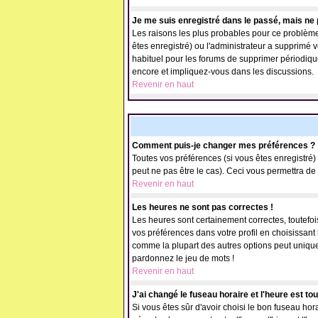
Je me suis enregistré dans le passé, mais ne
Les raisons les plus probables pour ce problème 
êtes enregistré) ou l'administrateur a supprimé v
habituel pour les forums de supprimer périodique
encore et impliquez-vous dans les discussions.
Revenir en haut
Comment puis-je changer mes préférences ?
Toutes vos préférences (si vous êtes enregistré)
peut ne pas être le cas). Ceci vous permettra de
Revenir en haut
Les heures ne sont pas correctes !
Les heures sont certainement correctes, toutefois
vos préférences dans votre profil en choisissant 
comme la plupart des autres options peut uniqueme
pardonnez le jeu de mots !
Revenir en haut
J'ai changé le fuseau horaire et l'heure est tou
Si vous êtes sûr d'avoir choisi le bon fuseau hor