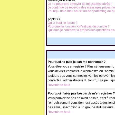
Messagerie Privée
Je ne peux pas envoyer de messages privés !
Je continue de recevoir des messages privés no
J'ai reçu un e-mail abusif ou de spamming de qu
phpBB 2
Qui a écrit ce forum ?
Pourquoi la fonction X n'est pas disponible ?
Qui dois-je contacter à propos des questions d'ab
Pourquoi ne puis-je pas me connecter ?
Vous êtes-vous enregistré ? Plus sérieusement, v
vous devriez contacter le webmestre ou l'adminis
toujours pas vous connecter, vérifiez et revérifi
contactez l'administrateur du forum, il se peut qu
Revenir en haut
Pourquoi n'ai-je pas besoin de m'enregistrer ?
Vous pouvez ne pas en avoir besoin, c'est à l'ad
l'enregistrement vous donnera accès à des foncti
des amis, l'inscription à un groupe d'utilisateur
Revenir en haut