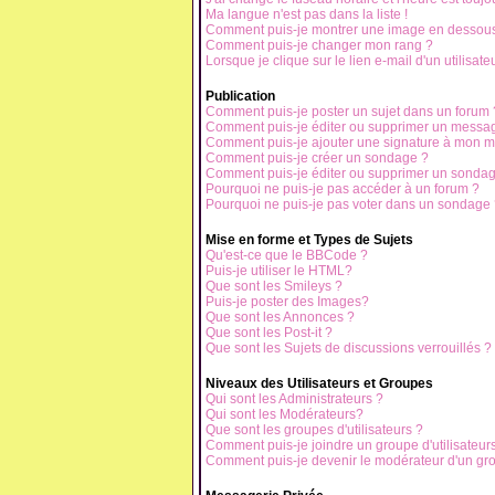
Ma langue n'est pas dans la liste !
Comment puis-je montrer une image en dessous 
Comment puis-je changer mon rang ?
Lorsque je clique sur le lien e-mail d'un utilis
Publication
Comment puis-je poster un sujet dans un forum 
Comment puis-je éditer ou supprimer un messa
Comment puis-je ajouter une signature à mon 
Comment puis-je créer un sondage ?
Comment puis-je éditer ou supprimer un sonda
Pourquoi ne puis-je pas accéder à un forum ?
Pourquoi ne puis-je pas voter dans un sondage
Mise en forme et Types de Sujets
Qu'est-ce que le BBCode ?
Puis-je utiliser le HTML?
Que sont les Smileys ?
Puis-je poster des Images?
Que sont les Annonces ?
Que sont les Post-it ?
Que sont les Sujets de discussions verrouillés ?
Niveaux des Utilisateurs et Groupes
Qui sont les Administrateurs ?
Qui sont les Modérateurs?
Que sont les groupes d'utilisateurs ?
Comment puis-je joindre un groupe d'utilisateur
Comment puis-je devenir le modérateur d'un grou