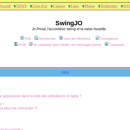
Accueil
NEWS
Livre d'or
Contact
Liens
Photos
Rechercher
DA
SwingJO
Jo Privat, l'accordéon swing et la valse musette
FAQ
Rechercher
Liste des Membres
S'enregistrer
Profil
Se connecter pour vérifier ses messages privés
Connexion
FAQ
?
 apparaisse dans la liste des utilisateurs en ligne ?
r !
ux plus me connecter ?!
rs incorrecte !