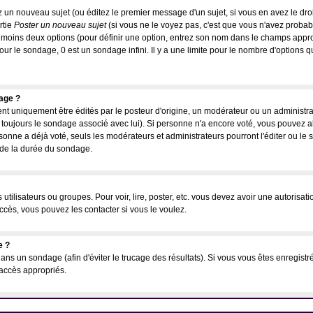
 un nouveau sujet (ou éditez le premier message d'un sujet, si vous en avez le dro
rtie
Poster un nouveau sujet
(si vous ne le voyez pas, c'est que vous n'avez probab
u moins deux options (pour définir une option, entrez son nom dans le champs appro
r le sondage, 0 est un sondage infini. Il y a une limite pour le nombre d'options que
age ?
uniquement être édités par le posteur d'origine, un modérateur ou un administrate
a toujours le sondage associé avec lui). Si personne n'a encore voté, vous pouvez 
sonne a déjà voté, seuls les modérateurs et administrateurs pourront l'éditer ou le 
 de la durée du sondage.
 utilisateurs ou groupes. Pour voir, lire, poster, etc. vous devez avoir une autorisat
ccès, vous pouvez les contacter si vous le voulez.
e ?
dans un sondage (afin d'éviter le trucage des résultats). Si vous vous êtes enregist
'accès appropriés.