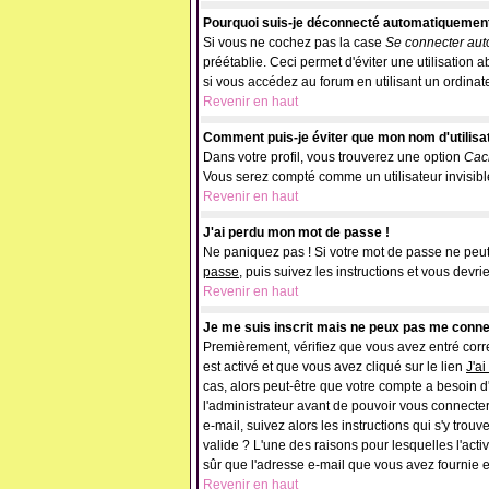
Pourquoi suis-je déconnecté automatiquemen
Si vous ne cochez pas la case
Se connecter aut
préétablie. Ceci permet d'éviter une utilisation
si vous accédez au forum en utilisant un ordinateu
Revenir en haut
Comment puis-je éviter que mon nom d'utilisate
Dans votre profil, vous trouverez une option
Cac
Vous serez compté comme un utilisateur invisibl
Revenir en haut
J'ai perdu mon mot de passe !
Ne paniquez pas ! Si votre mot de passe ne peut êt
passe
, puis suivez les instructions et vous dev
Revenir en haut
Je me suis inscrit mais ne peux pas me conne
Premièrement, vérifiez que vous avez entré correc
est activé et que vous avez cliqué sur le lien
J'a
cas, alors peut-être que votre compte a besoin d
l'administrateur avant de pouvoir vous connecter
e-mail, suivez alors les instructions qui s'y trou
valide ? L'une des raisons pour lesquelles l'acti
sûr que l'adresse e-mail que vous avez fournie e
Revenir en haut