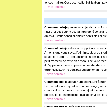
fonctionnalité). Ceci, pour éviter l'utilisation m
Revenir en haut
Comment puis-je poster un sujet dans un for
Facile, cliquez sur le bouton approprié soit sur 
droits qui vous sont disponibles sont listés sur l
Revenir en haut
Comment puis-je éditer ou supprimer un mes
A moins que vous soyez l'administrateur ou mod
seulement après un certain temps après qu'il soi
petit morceau de texte en dessous de votre messa
il n'apparaîtra pas non plus si un modérateur ou 
qu'un utilisateur ne peut pas supprimer un mess
Revenir en haut
Comment puis-je ajouter une signature à mo
Pour ajouter une signature à un message, vous d
composition d'un message pour ajouter votre sig
pourrez toujours empêcher d'attacher votre sign
Revenir en haut