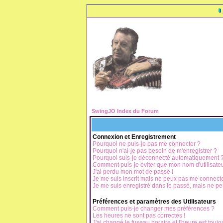
SwingJO Index du Forum
Connexion et Enregistrement
Pourquoi ne puis-je pas me connecter ?
Pourquoi n'ai-je pas besoin de m'enregistrer ?
Pourquoi suis-je déconnecté automatiquement 
Comment puis-je éviter que mon nom d'utilisateur
J'ai perdu mon mot de passe !
Je me suis inscrit mais ne peux pas me connecte
Je me suis enregistré dans le passé, mais ne pe
Préférences et paramètres des Utilisateurs
Comment puis-je changer mes préférences ?
Les heures ne sont pas correctes !
J'ai changé le fuseau horaire et l'heure est toujou