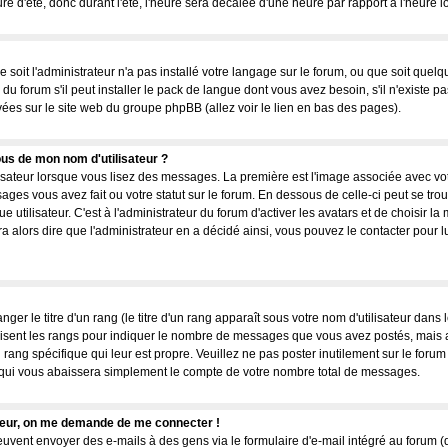
re d'été, donc durant l'été, l'heure sera décalée d'une heure par rapport à l'heure lo
 soit l'administrateur n'a pas installé votre langage sur le forum, ou que soit quelq
u forum s'il peut installer le pack de langue dont vous avez besoin, s'il n'existe p
vées sur le site web du groupe phpBB (allez voir le lien en bas des pages).
s de mon nom d'utilisateur ?
ilisateur lorsque vous lisez des messages. La première est l'image associée avec vo
ages vous avez fait ou votre statut sur le forum. En dessous de celle-ci peut se t
tilisateur. C'est à l'administrateur du forum d'activer les avatars et de choisir la 
ra alors dire que l'administrateur en a décidé ainsi, vous pouvez le contacter pou
r le titre d'un rang (le titre d'un rang apparaît sous votre nom d'utilisateur dans l
ilisent les rangs pour indiquer le nombre de messages que vous avez postés, mais auss
rang spécifique qui leur est propre. Veuillez ne pas poster inutilement sur le forum
qui vous abaissera simplement le compte de votre nombre total de messages.
isateur, on me demande de me connecter !
euvent envoyer des e-mails à des gens via le formulaire d'e-mail intégré au forum (da