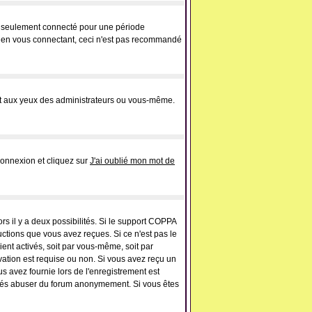
a seulement connecté pour une période
se en vous connectant, ceci n'est pas recommandé
nt aux yeux des administrateurs ou vous-même.
 connexion et cliquez sur
J'ai oublié mon mot de
rs il y a deux possibilités. Si le support COPPA
ctions que vous avez reçues. Si ce n'est pas le
ent activés, soit par vous-même, soit par
vation est requise ou non. Si vous avez reçu un
us avez fournie lors de l'enregistrement est
tionnés abuser du forum anonymement. Si vous êtes