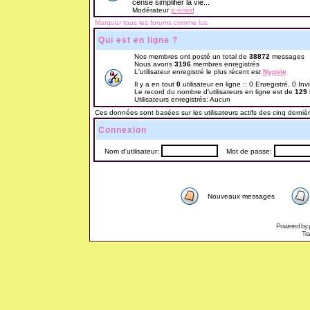
censé simplifier la vie...
Modérateur
jc-erard
Marquer tous les forums comme lus
Qui est en ligne ?
Nos membres ont posté un total de
38872
messages
Nous avons
3196
membres enregistrés
L'utilisateur enregistré le plus récent est
Nypsie
Il y a en tout
0
utilisateur en ligne :: 0 Enregistré, 0 Inv
Le record du nombre d'utilisateurs en ligne est de
129
Utilisateurs enregistrés: Aucun
Ces données sont basées sur les utilisateurs actifs des cinq derniè
Connexion
Nom d'utilisateur:
Mot de passe:
Nouveaux messages
Powered by
Tra