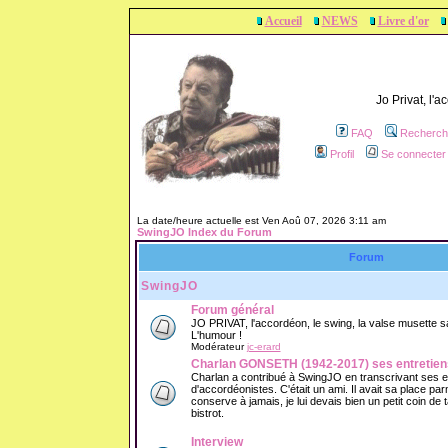
Accueil
NEWS
Livre d'or
Jo Privat, l'
FAQ
Recherch
Profil
Se connecter 
La date/heure actuelle est Ven Aoû 07, 2026 3:11 am
SwingJO Index du Forum
Forum
SwingJO
Forum général
JO PRIVAT, l'accordéon, le swing, la valse musette sans
L'humour !
Modérateur
jc-erard
Charlan GONSETH (1942-2017) ses entretien
Charlan a contribué à SwingJO en transcrivant ses 
d'accordéonistes. C'était un ami. Il avait sa place parm
conserve à jamais, je lui devais bien un petit coin de
bistrot.
Interview