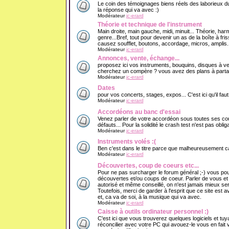
Le coin des témoignages biens réels des laborieux du
la réponse qui va avec :)
Modérateur
jc-erard
Théorie et technique de l'instrument
Main droite, main gauche, midi, minuit... Théorie, har
genre...Bref, tout pour devenir un as de la boîte à f
causez soufflet, boutons, accordage, micros, amplis..
Modérateur
jc-erard
Annonces, vente, échange...
proposez ici vos instruments, bouquins, disques à v
cherchez un compère ? vous avez des plans à partage
Modérateur
jc-erard
Dates
pour vos concerts, stages, expos... C'est ici qu'il fau
Modérateur
jc-erard
Accordéons au banc d'essai
Venez parler de votre accordéon sous toutes ses cout
défauts... Pour la solidité le crash test n'est pas obliga
Modérateur
jc-erard
Instruments volés :(
Ben c'est dans le titre parce que malheureusement ca 
Modérateur
jc-erard
Découvertes, coup de coeurs etc...
Pour ne pas surcharger le forum général ;-) vous pou
découvertes et/ou coups de coeur. Parler de vous e
autorisé et même conseillé, on n'est jamais mieux se
Toutefois, merci de garder à l'esprit que ce site est 
et, ca va de soi, à la musique qui va avec.
Modérateur
jc-erard
Caisse à outils ordinateur personnel :)
C'est ici que vous trouverez quelques logiciels et tuy
réconcilier avec votre PC qui avouez-le vous en fait v