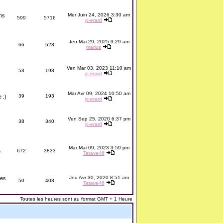
Mer Juin 24, 2026 3:30 am
ons
599
5716
jc-erard
Jeu Mai 29, 2025 9:29 am
66
528
marius
Ven Mar 03, 2023 11:10 am
53
193
jc-erard
Mar Avr 09, 2024 10:50 am
39
193
 :)
jc-erard
Ven Sep 25, 2020 6:37 pm
38
340
jc-erard
Mar Mai 09, 2023 3:59 pm
672
3833
e
Tatave46
Jeu Avr 30, 2020 8:51 am
les
50
403
Tatave46
Toutes les heures sont au format GMT + 1 Heure