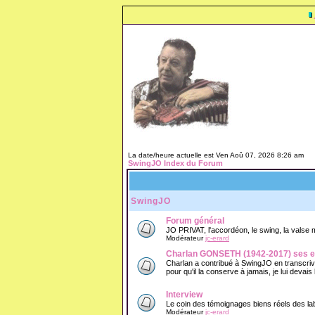
La date/heure actuelle est Ven Aoû 07, 2026 8:26 am
SwingJO Index du Forum
SwingJO
Forum général
JO PRIVAT, l'accordéon, le swing, la valse mu
Modérateur
jc-erard
Charlan GONSETH (1942-2017) ses e
Charlan a contribué à SwingJO en transcriva
pour qu'il la conserve à jamais, je lui devais
Interview
Le coin des témoignages biens réels des lab
Modérateur
jc-erard