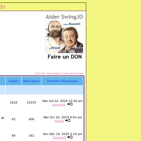
TES
Voir les messages sans réponses
Sujets
Messages
Derniers Messages
Mar Juil 14, 2026 10:18 am
1618
15155
augustoc
Mer Oct 18, 2023 9:54 am
 et
45
408
marius
Ven Déc 18, 2020 3:14 pm
49
161
Tatave46