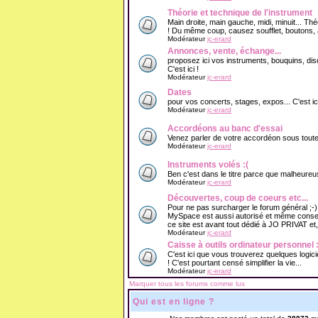
Théorie et technique de l'instrument
Main droite, main gauche, midi, minuit... Thé
! Du même coup, causez soufflet, boutons, 
Modérateur
jc-erard
Annonces, vente, échange...
proposez ici vos instruments, bouquins, d
C'est ici !
Modérateur
jc-erard
Dates
pour vos concerts, stages, expos... C'est ici
Modérateur
jc-erard
Accordéons au banc d'essai
Venez parler de votre accordéon sous toutes s
Modérateur
jc-erard
Instruments volés :(
Ben c'est dans le titre parce que malheureu
Modérateur
jc-erard
Découvertes, coup de coeurs etc...
Pour ne pas surcharger le forum général ;-
MySpace est aussi autorisé et même conseill
ce site est avant tout dédié à JO PRIVAT et,
Modérateur
jc-erard
Caisse à outils ordinateur personnel :
C'est ici que vous trouverez quelques logici
! C'est pourtant censé simplifier la vie...
Modérateur
jc-erard
Marquer tous les forums comme lus
Qui est en ligne ?