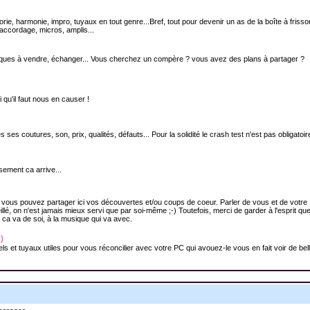
orie, harmonie, impro, tuyaux en tout genre...Bref, tout pour devenir un as de la boîte à friss
accordage, micros, amplis...
isques à vendre, échanger... Vous cherchez un compère ? vous avez des plans à partager ?
 qu'il faut nous en causer !
es coutures, son, prix, qualités, défauts... Pour la solidité le crash test n'est pas obligatoire
sement ca arrive...
) vous pouvez partager ici vos découvertes et/ou coups de coeur. Parler de vous et de votre
é, on n'est jamais mieux servi que par soi-même ;-) Toutefois, merci de garder à l'esprit qu
 ca va de soi, à la musique qui va avec.
)
els et tuyaux utiles pour vous réconcilier avec votre PC qui avouez-le vous en fait voir de bel