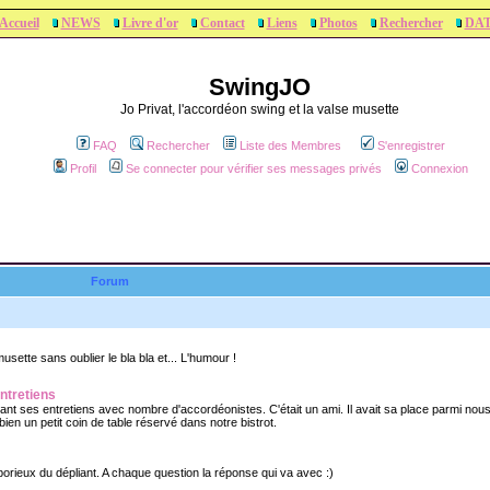
Accueil
NEWS
Livre d'or
Contact
Liens
Photos
Rechercher
DA
SwingJO
Jo Privat, l'accordéon swing et la valse musette
FAQ
Rechercher
Liste des Membres
S'enregistrer
Profil
Se connecter pour vérifier ses messages privés
Connexion
Forum
sette sans oublier le bla bla et... L'humour !
ntretiens
nt ses entretiens avec nombre d'accordéonistes. C'était un ami. Il avait sa place parmi nous
 bien un petit coin de table réservé dans notre bistrot.
orieux du dépliant. A chaque question la réponse qui va avec :)