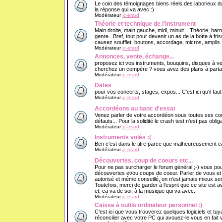
Le coin des témoignages biens réels des laborieux du
la réponse qui va avec :)
Modérateur
jc-erard
Théorie et technique de l'instrument
Main droite, main gauche, midi, minuit... Théorie, har
genre...Bref, tout pour devenir un as de la boîte à f
causez soufflet, boutons, accordage, micros, amplis..
Modérateur
jc-erard
Annonces, vente, échange...
proposez ici vos instruments, bouquins, disques à v
cherchez un compère ? vous avez des plans à partage
Modérateur
jc-erard
Dates
pour vos concerts, stages, expos... C'est ici qu'il fau
Modérateur
jc-erard
Accordéons au banc d'essai
Venez parler de votre accordéon sous toutes ses cout
défauts... Pour la solidité le crash test n'est pas obliga
Modérateur
jc-erard
Instruments volés :(
Ben c'est dans le titre parce que malheureusement ca 
Modérateur
jc-erard
Découvertes, coup de coeurs etc...
Pour ne pas surcharger le forum général ;-) vous pou
découvertes et/ou coups de coeur. Parler de vous e
autorisé et même conseillé, on n'est jamais mieux se
Toutefois, merci de garder à l'esprit que ce site est 
et, ca va de soi, à la musique qui va avec.
Modérateur
jc-erard
Caisse à outils ordinateur personnel :)
C'est ici que vous trouverez quelques logiciels et tuy
réconcilier avec votre PC qui avouez-le vous en fait v