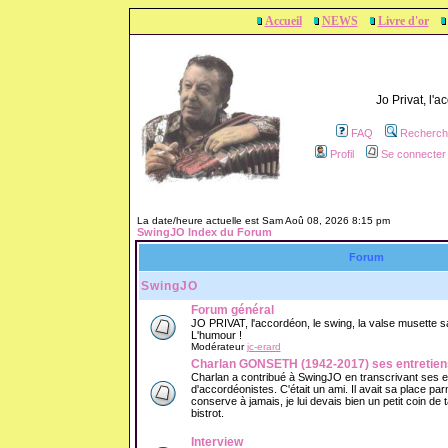
Accueil
NEWS
Livre d'or
Jo Privat, l'
FAQ
Recherch
Profil
Se connecter 
La date/heure actuelle est Sam Aoû 08, 2026 8:15 pm
SwingJO Index du Forum
Forum
SwingJO
Forum général
JO PRIVAT, l'accordéon, le swing, la valse musette sans
L'humour !
Modérateur
jc-erard
Charlan GONSETH (1942-2017) ses entretien
Charlan a contribué à SwingJO en transcrivant ses 
d'accordéonistes. C'était un ami. Il avait sa place parm
conserve à jamais, je lui devais bien un petit coin de
bistrot.
Interview