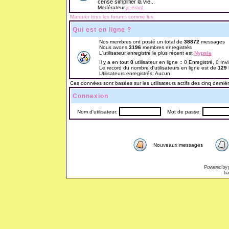
censé simplifier la vie...
Modérateur
jc-erard
Marquer tous les forums comme lus
Qui est en ligne ?
Nos membres ont posté un total de
38872
messages
Nous avons
3196
membres enregistrés
L'utilisateur enregistré le plus récent est
Nypsie
Il y a en tout
0
utilisateur en ligne :: 0 Enregistré, 0 Inv
Le record du nombre d'utilisateurs en ligne est de
129
Utilisateurs enregistrés: Aucun
Ces données sont basées sur les utilisateurs actifs des cinq derniè
Connexion
Nom d'utilisateur:
Mot de passe:
Nouveaux messages
Powered by
Tra