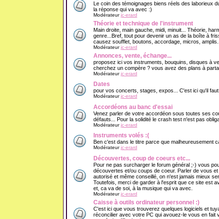
Le coin des témoignages biens réels des laborieux du
la réponse qui va avec :)
Modérateur
jc-erard
Théorie et technique de l'instrument
Main droite, main gauche, midi, minuit... Théorie, har
genre...Bref, tout pour devenir un as de la boîte à f
causez soufflet, boutons, accordage, micros, amplis..
Modérateur
jc-erard
Annonces, vente, échange...
proposez ici vos instruments, bouquins, disques à v
cherchez un compère ? vous avez des plans à partage
Modérateur
jc-erard
Dates
pour vos concerts, stages, expos... C'est ici qu'il fau
Modérateur
jc-erard
Accordéons au banc d'essai
Venez parler de votre accordéon sous toutes ses cout
défauts... Pour la solidité le crash test n'est pas obliga
Modérateur
jc-erard
Instruments volés :(
Ben c'est dans le titre parce que malheureusement ca 
Modérateur
jc-erard
Découvertes, coup de coeurs etc...
Pour ne pas surcharger le forum général ;-) vous pou
découvertes et/ou coups de coeur. Parler de vous e
autorisé et même conseillé, on n'est jamais mieux se
Toutefois, merci de garder à l'esprit que ce site est 
et, ca va de soi, à la musique qui va avec.
Modérateur
jc-erard
Caisse à outils ordinateur personnel :)
C'est ici que vous trouverez quelques logiciels et tuy
réconcilier avec votre PC qui avouez-le vous en fait v