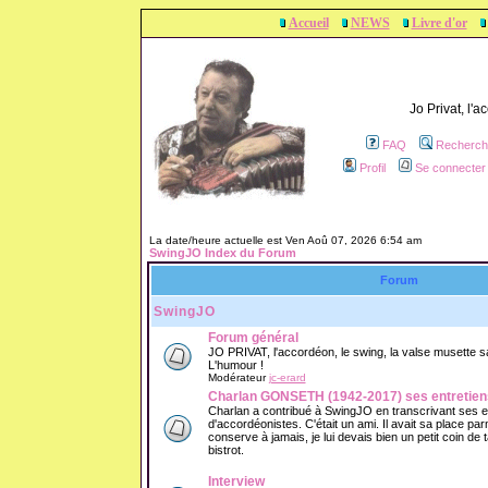
Accueil
NEWS
Livre d'or
Jo Privat, l'
FAQ
Recherch
Profil
Se connecter 
La date/heure actuelle est Ven Aoû 07, 2026 6:54 am
SwingJO Index du Forum
Forum
SwingJO
Forum général
JO PRIVAT, l'accordéon, le swing, la valse musette sans
L'humour !
Modérateur
jc-erard
Charlan GONSETH (1942-2017) ses entretien
Charlan a contribué à SwingJO en transcrivant ses 
d'accordéonistes. C'était un ami. Il avait sa place parm
conserve à jamais, je lui devais bien un petit coin de
bistrot.
Interview