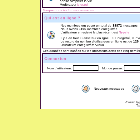
censé simplifier la vie...
Modérateur
jc-erard
Marquer tous les forums comme lus
Qui est en ligne ?
Nos membres ont posté un total de
38872
messages
Nous avons
3196
membres enregistrés
L'utilisateur enregistré le plus récent est
Nypsie
Il y a en tout
0
utilisateur en ligne :: 0 Enregistré, 0 Inv
Le record du nombre d'utilisateurs en ligne est de
129
Utilisateurs enregistrés: Aucun
Ces données sont basées sur les utilisateurs actifs des cinq derniè
Connexion
Nom d'utilisateur:
Mot de passe:
Nouveaux messages
Powered by
Tra