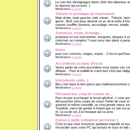
Le coin des témoignages biens réels des laborieux du
la réponse qui va avec :)
Modérateur
jc-erard
Théorie et technique de l'instrument
Main droite, main gauche, midi, minuit... Théorie, har
genre...Bref, tout pour devenir un as de la boîte à f
causez soufflet, boutons, accordage, micros, amplis..
Modérateur
jc-erard
Annonces, vente, échange...
proposez ici vos instruments, bouquins, disques à v
cherchez un compère ? vous avez des plans à partage
Modérateur
jc-erard
Dates
pour vos concerts, stages, expos... C'est ici qu'il fau
Modérateur
jc-erard
Accordéons au banc d'essai
Venez parler de votre accordéon sous toutes ses cout
défauts... Pour la solidité le crash test n'est pas obliga
Modérateur
jc-erard
Instruments volés :(
Ben c'est dans le titre parce que malheureusement ca 
Modérateur
jc-erard
Découvertes, coup de coeurs etc...
Pour ne pas surcharger le forum général ;-) vous pou
découvertes et/ou coups de coeur. Parler de vous e
autorisé et même conseillé, on n'est jamais mieux se
Toutefois, merci de garder à l'esprit que ce site est 
et, ca va de soi, à la musique qui va avec.
Modérateur
jc-erard
Caisse à outils ordinateur personnel :)
C'est ici que vous trouverez quelques logiciels et tuy
réconcilier avec votre PC qui avouez-le vous en fait v