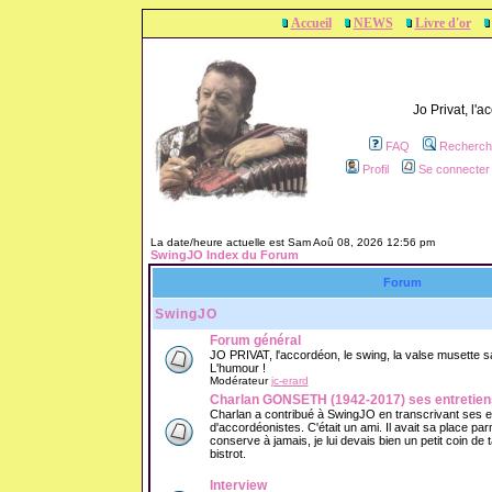
Accueil
NEWS
Livre d'or
Jo Privat, l'
FAQ
Recherch
Profil
Se connecter 
La date/heure actuelle est Sam Aoû 08, 2026 12:56 pm
SwingJO Index du Forum
Forum
SwingJO
Forum général
JO PRIVAT, l'accordéon, le swing, la valse musette sans
L'humour !
Modérateur
jc-erard
Charlan GONSETH (1942-2017) ses entretien
Charlan a contribué à SwingJO en transcrivant ses 
d'accordéonistes. C'était un ami. Il avait sa place parm
conserve à jamais, je lui devais bien un petit coin de
bistrot.
Interview