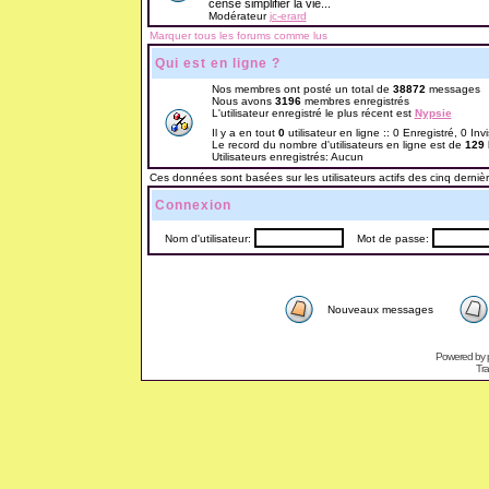
censé simplifier la vie...
Modérateur
jc-erard
Marquer tous les forums comme lus
Qui est en ligne ?
Nos membres ont posté un total de
38872
messages
Nous avons
3196
membres enregistrés
L'utilisateur enregistré le plus récent est
Nypsie
Il y a en tout
0
utilisateur en ligne :: 0 Enregistré, 0 Inv
Le record du nombre d'utilisateurs en ligne est de
129
Utilisateurs enregistrés: Aucun
Ces données sont basées sur les utilisateurs actifs des cinq derniè
Connexion
Nom d'utilisateur:
Mot de passe:
Nouveaux messages
Powered by
Tra