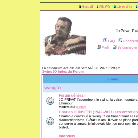
Accueil
NEWS
Livre d'or
Jo Privat, l'
FAQ
Recherch
Profil
Se connecter 
La date/heure actuelle est Sam Aoû 08, 2026 2:29 pm
SwingJO Index du Forum
Forum
SwingJO
Forum général
JO PRIVAT, l'accordéon, le swing, la valse musette sans
L'humour !
Modérateur
jc-erard
Charlan GONSETH (1942-2017) ses entretien
Charlan a contribué à SwingJO en transcrivant ses 
d'accordéonistes. C'était un ami. Il avait sa place parm
conserve à jamais, je lui devais bien un petit coin de
bistrot.
Interview