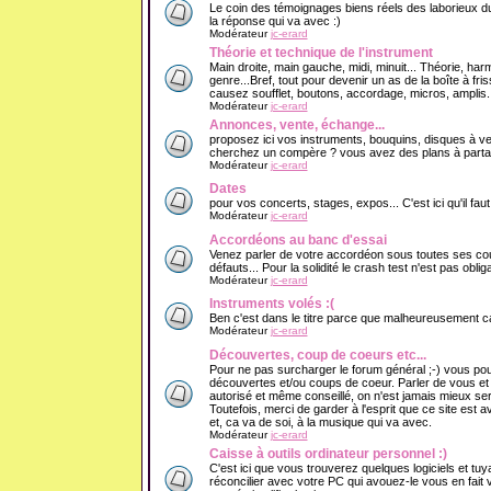
Le coin des témoignages biens réels des laborieux du
la réponse qui va avec :)
Modérateur
jc-erard
Théorie et technique de l'instrument
Main droite, main gauche, midi, minuit... Théorie, har
genre...Bref, tout pour devenir un as de la boîte à f
causez soufflet, boutons, accordage, micros, amplis..
Modérateur
jc-erard
Annonces, vente, échange...
proposez ici vos instruments, bouquins, disques à v
cherchez un compère ? vous avez des plans à partage
Modérateur
jc-erard
Dates
pour vos concerts, stages, expos... C'est ici qu'il fau
Modérateur
jc-erard
Accordéons au banc d'essai
Venez parler de votre accordéon sous toutes ses cout
défauts... Pour la solidité le crash test n'est pas obliga
Modérateur
jc-erard
Instruments volés :(
Ben c'est dans le titre parce que malheureusement ca 
Modérateur
jc-erard
Découvertes, coup de coeurs etc...
Pour ne pas surcharger le forum général ;-) vous pou
découvertes et/ou coups de coeur. Parler de vous e
autorisé et même conseillé, on n'est jamais mieux se
Toutefois, merci de garder à l'esprit que ce site est 
et, ca va de soi, à la musique qui va avec.
Modérateur
jc-erard
Caisse à outils ordinateur personnel :)
C'est ici que vous trouverez quelques logiciels et tuy
réconcilier avec votre PC qui avouez-le vous en fait v