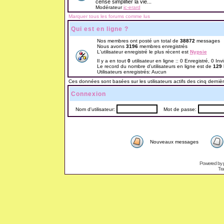
censé simplifier la vie...
Modérateur
jc-erard
Marquer tous les forums comme lus
Qui est en ligne ?
Nos membres ont posté un total de
38872
messages
Nous avons
3196
membres enregistrés
L'utilisateur enregistré le plus récent est
Nypsie
Il y a en tout
0
utilisateur en ligne :: 0 Enregistré, 0 Inv
Le record du nombre d'utilisateurs en ligne est de
129
Utilisateurs enregistrés: Aucun
Ces données sont basées sur les utilisateurs actifs des cinq derniè
Connexion
Nom d'utilisateur:
Mot de passe:
Nouveaux messages
Powered by
Tra