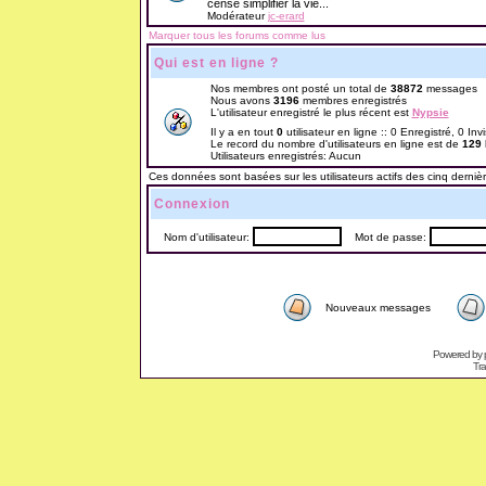
censé simplifier la vie...
Modérateur
jc-erard
Marquer tous les forums comme lus
Qui est en ligne ?
Nos membres ont posté un total de
38872
messages
Nous avons
3196
membres enregistrés
L'utilisateur enregistré le plus récent est
Nypsie
Il y a en tout
0
utilisateur en ligne :: 0 Enregistré, 0 Inv
Le record du nombre d'utilisateurs en ligne est de
129
Utilisateurs enregistrés: Aucun
Ces données sont basées sur les utilisateurs actifs des cinq derniè
Connexion
Nom d'utilisateur:
Mot de passe:
Nouveaux messages
Powered by
Tra