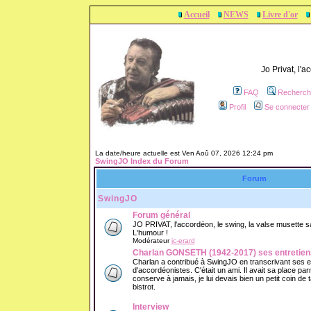
Accueil
NEWS
Livre d'or
Jo Privat, l'
FAQ
Recherch
Profil
Se connecter 
La date/heure actuelle est Ven Aoû 07, 2026 12:24 pm
SwingJO Index du Forum
Forum
SwingJO
Forum général
JO PRIVAT, l'accordéon, le swing, la valse musette sans
L'humour !
Modérateur
jc-erard
Charlan GONSETH (1942-2017) ses entretien
Charlan a contribué à SwingJO en transcrivant ses 
d'accordéonistes. C'était un ami. Il avait sa place parm
conserve à jamais, je lui devais bien un petit coin de
bistrot.
Interview