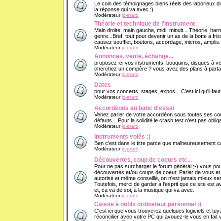
Le coin des témoignages biens réels des laborieux du
la réponse qui va avec :)
Modérateur
jc-erard
Théorie et technique de l'instrument
Main droite, main gauche, midi, minuit... Théorie, har
genre...Bref, tout pour devenir un as de la boîte à f
causez soufflet, boutons, accordage, micros, amplis..
Modérateur
jc-erard
Annonces, vente, échange...
proposez ici vos instruments, bouquins, disques à v
cherchez un compère ? vous avez des plans à partage
Modérateur
jc-erard
Dates
pour vos concerts, stages, expos... C'est ici qu'il fau
Modérateur
jc-erard
Accordéons au banc d'essai
Venez parler de votre accordéon sous toutes ses cout
défauts... Pour la solidité le crash test n'est pas obliga
Modérateur
jc-erard
Instruments volés :(
Ben c'est dans le titre parce que malheureusement ca 
Modérateur
jc-erard
Découvertes, coup de coeurs etc...
Pour ne pas surcharger le forum général ;-) vous pou
découvertes et/ou coups de coeur. Parler de vous e
autorisé et même conseillé, on n'est jamais mieux se
Toutefois, merci de garder à l'esprit que ce site est 
et, ca va de soi, à la musique qui va avec.
Modérateur
jc-erard
Caisse à outils ordinateur personnel :)
C'est ici que vous trouverez quelques logiciels et tuy
réconcilier avec votre PC qui avouez-le vous en fait v