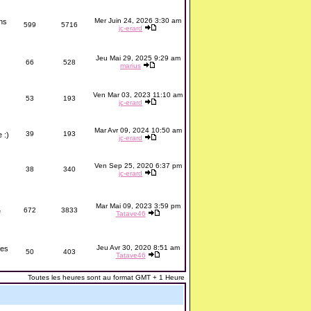
Mer Juin 24, 2026 3:30 am
ons
599
5716
jc-erard
Jeu Mai 29, 2025 9:29 am
66
528
marius
Ven Mar 03, 2023 11:10 am
53
193
jc-erard
Mar Avr 09, 2024 10:50 am
39
193
 :)
jc-erard
Ven Sep 25, 2020 6:37 pm
38
340
jc-erard
Mar Mai 09, 2023 3:59 pm
672
3833
e
Tatave46
Jeu Avr 30, 2020 8:51 am
les
50
403
Tatave46
Toutes les heures sont au format GMT + 1 Heure