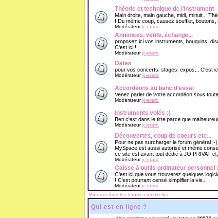
Théorie et technique de l'instrument
Main droite, main gauche, midi, minuit... Thé
! Du même coup, causez soufflet, boutons, 
Modérateur
jc-erard
Annonces, vente, échange...
proposez ici vos instruments, bouquins, d
C'est ici !
Modérateur
jc-erard
Dates
pour vos concerts, stages, expos... C'est ici
Modérateur
jc-erard
Accordéons au banc d'essai
Venez parler de votre accordéon sous toutes s
Modérateur
jc-erard
Instruments volés :(
Ben c'est dans le titre parce que malheureu
Modérateur
jc-erard
Découvertes, coup de coeurs etc...
Pour ne pas surcharger le forum général ;-
MySpace est aussi autorisé et même conseill
ce site est avant tout dédié à JO PRIVAT et,
Modérateur
jc-erard
Caisse à outils ordinateur personnel :
C'est ici que vous trouverez quelques logici
! C'est pourtant censé simplifier la vie...
Modérateur
jc-erard
Marquer tous les forums comme lus
Qui est en ligne ?