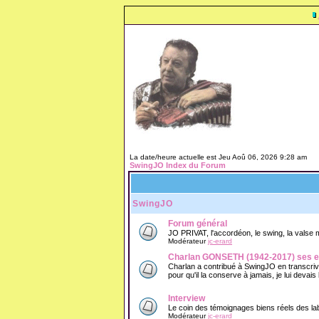
La date/heure actuelle est Jeu Aoû 06, 2026 9:28 am
SwingJO Index du Forum
SwingJO
Forum général
JO PRIVAT, l'accordéon, le swing, la valse mu
Modérateur
jc-erard
Charlan GONSETH (1942-2017) ses e
Charlan a contribué à SwingJO en transcriva
pour qu'il la conserve à jamais, je lui devais
Interview
Le coin des témoignages biens réels des lab
Modérateur
jc-erard