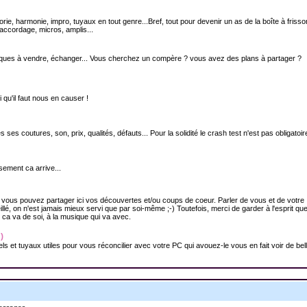
orie, harmonie, impro, tuyaux en tout genre...Bref, tout pour devenir un as de la boîte à friss
accordage, micros, amplis...
isques à vendre, échanger... Vous cherchez un compère ? vous avez des plans à partager ?
 qu'il faut nous en causer !
es coutures, son, prix, qualités, défauts... Pour la solidité le crash test n'est pas obligatoire
sement ca arrive...
) vous pouvez partager ici vos découvertes et/ou coups de coeur. Parler de vous et de votre
é, on n'est jamais mieux servi que par soi-même ;-) Toutefois, merci de garder à l'esprit qu
 ca va de soi, à la musique qui va avec.
)
els et tuyaux utiles pour vous réconcilier avec votre PC qui avouez-le vous en fait voir de bel