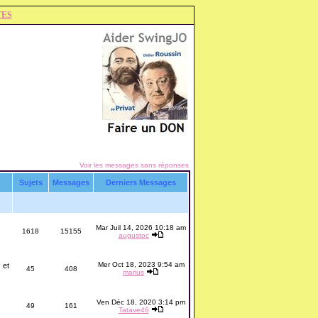
TES
Voir les messages sans réponses
Sujets
Messages
Derniers Messages
Mar Juil 14, 2026 10:18 am
1618
15155
augustoc
Mer Oct 18, 2023 9:54 am
 et
45
408
marius
Ven Déc 18, 2020 3:14 pm
49
161
Tatave46