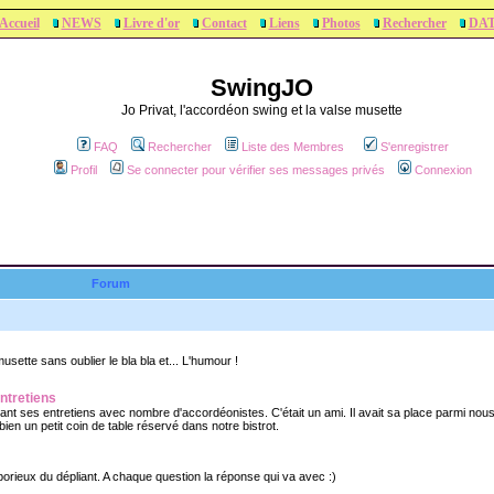
Accueil
NEWS
Livre d'or
Contact
Liens
Photos
Rechercher
DA
SwingJO
Jo Privat, l'accordéon swing et la valse musette
FAQ
Rechercher
Liste des Membres
S'enregistrer
Profil
Se connecter pour vérifier ses messages privés
Connexion
Forum
sette sans oublier le bla bla et... L'humour !
ntretiens
nt ses entretiens avec nombre d'accordéonistes. C'était un ami. Il avait sa place parmi nous
 bien un petit coin de table réservé dans notre bistrot.
orieux du dépliant. A chaque question la réponse qui va avec :)