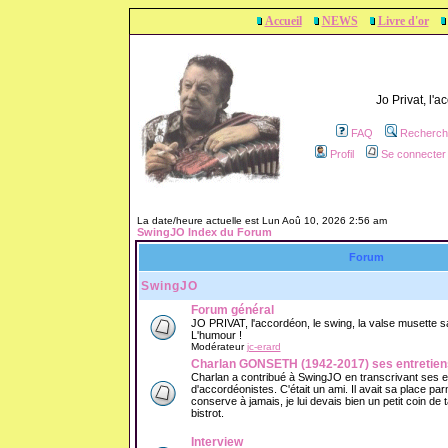
Accueil
NEWS
Livre d'or
Jo Privat, l'
FAQ
Recherch
Profil
Se connecter 
La date/heure actuelle est Lun Aoû 10, 2026 2:56 am
SwingJO Index du Forum
Forum
SwingJO
Forum général
JO PRIVAT, l'accordéon, le swing, la valse musette sans
L'humour !
Modérateur
jc-erard
Charlan GONSETH (1942-2017) ses entretien
Charlan a contribué à SwingJO en transcrivant ses 
d'accordéonistes. C'était un ami. Il avait sa place parm
conserve à jamais, je lui devais bien un petit coin de
bistrot.
Interview