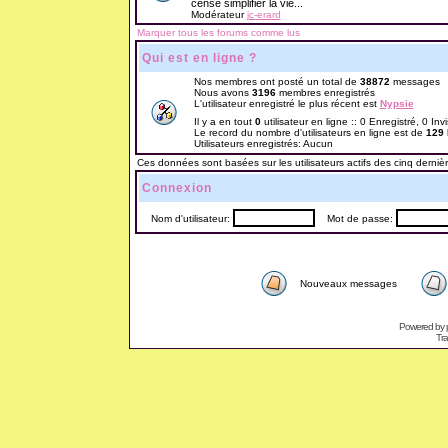
censé simplifier la vie...
Modérateur
jc-erard
Marquer tous les forums comme lus
Qui est en ligne ?
Nos membres ont posté un total de
38872
messages
Nous avons
3196
membres enregistrés
L'utilisateur enregistré le plus récent est
Nypsie
Il y a en tout
0
utilisateur en ligne :: 0 Enregistré, 0 Inv
Le record du nombre d'utilisateurs en ligne est de
129
Utilisateurs enregistrés: Aucun
Ces données sont basées sur les utilisateurs actifs des cinq derniè
Connexion
Nom d'utilisateur:
Mot de passe:
Nouveaux messages
Powered by
Tra