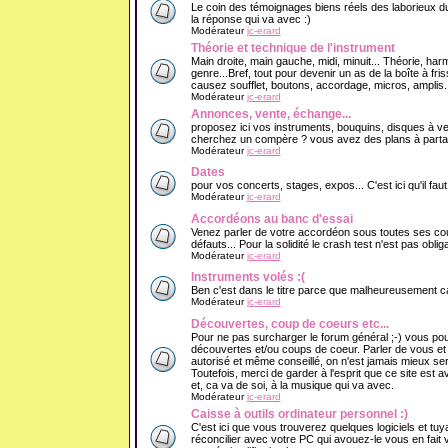
Le coin des témoignages biens réels des laborieux du
la réponse qui va avec :)
Modérateur
jc-erard
Théorie et technique de l'instrument
Main droite, main gauche, midi, minuit... Théorie, har
genre...Bref, tout pour devenir un as de la boîte à f
causez soufflet, boutons, accordage, micros, amplis..
Modérateur
jc-erard
Annonces, vente, échange...
proposez ici vos instruments, bouquins, disques à v
cherchez un compère ? vous avez des plans à partage
Modérateur
jc-erard
Dates
pour vos concerts, stages, expos... C'est ici qu'il fau
Modérateur
jc-erard
Accordéons au banc d'essai
Venez parler de votre accordéon sous toutes ses cout
défauts... Pour la solidité le crash test n'est pas obliga
Modérateur
jc-erard
Instruments volés :(
Ben c'est dans le titre parce que malheureusement ca 
Modérateur
jc-erard
Découvertes, coup de coeurs etc...
Pour ne pas surcharger le forum général ;-) vous pou
découvertes et/ou coups de coeur. Parler de vous e
autorisé et même conseillé, on n'est jamais mieux se
Toutefois, merci de garder à l'esprit que ce site est 
et, ca va de soi, à la musique qui va avec.
Modérateur
jc-erard
Caisse à outils ordinateur personnel :)
C'est ici que vous trouverez quelques logiciels et tuy
réconcilier avec votre PC qui avouez-le vous en fait v