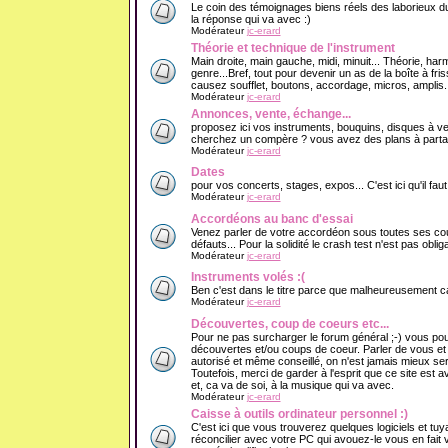
Le coin des témoignages biens réels des laborieux du
la réponse qui va avec :)
Modérateur
jc-erard
Théorie et technique de l'instrument
Main droite, main gauche, midi, minuit... Théorie, har
genre...Bref, tout pour devenir un as de la boîte à f
causez soufflet, boutons, accordage, micros, amplis..
Modérateur
jc-erard
Annonces, vente, échange...
proposez ici vos instruments, bouquins, disques à v
cherchez un compère ? vous avez des plans à partage
Modérateur
jc-erard
Dates
pour vos concerts, stages, expos... C'est ici qu'il fau
Modérateur
jc-erard
Accordéons au banc d'essai
Venez parler de votre accordéon sous toutes ses cout
défauts... Pour la solidité le crash test n'est pas obliga
Modérateur
jc-erard
Instruments volés :(
Ben c'est dans le titre parce que malheureusement ca 
Modérateur
jc-erard
Découvertes, coup de coeurs etc...
Pour ne pas surcharger le forum général ;-) vous pou
découvertes et/ou coups de coeur. Parler de vous e
autorisé et même conseillé, on n'est jamais mieux se
Toutefois, merci de garder à l'esprit que ce site est 
et, ca va de soi, à la musique qui va avec.
Modérateur
jc-erard
Caisse à outils ordinateur personnel :)
C'est ici que vous trouverez quelques logiciels et tuy
réconcilier avec votre PC qui avouez-le vous en fait v