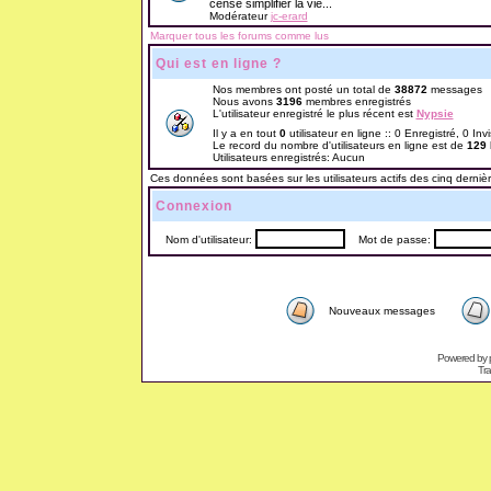
censé simplifier la vie...
Modérateur
jc-erard
Marquer tous les forums comme lus
Qui est en ligne ?
Nos membres ont posté un total de
38872
messages
Nous avons
3196
membres enregistrés
L'utilisateur enregistré le plus récent est
Nypsie
Il y a en tout
0
utilisateur en ligne :: 0 Enregistré, 0 Inv
Le record du nombre d'utilisateurs en ligne est de
129
Utilisateurs enregistrés: Aucun
Ces données sont basées sur les utilisateurs actifs des cinq derniè
Connexion
Nom d'utilisateur:
Mot de passe:
Nouveaux messages
Powered by
Tra