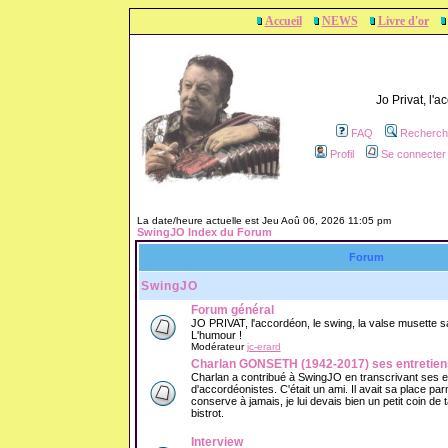
Accueil
NEWS
Livre d'or
Jo Privat, l'
FAQ
Recherch
Profil
Se connecter 
La date/heure actuelle est Jeu Aoû 06, 2026 11:05 pm
SwingJO Index du Forum
Forum
SwingJO
Forum général
JO PRIVAT, l'accordéon, le swing, la valse musette sans
L'humour !
Modérateur
jc-erard
Charlan GONSETH (1942-2017) ses entretien
Charlan a contribué à SwingJO en transcrivant ses 
d'accordéonistes. C'était un ami. Il avait sa place parm
conserve à jamais, je lui devais bien un petit coin de
bistrot.
Interview