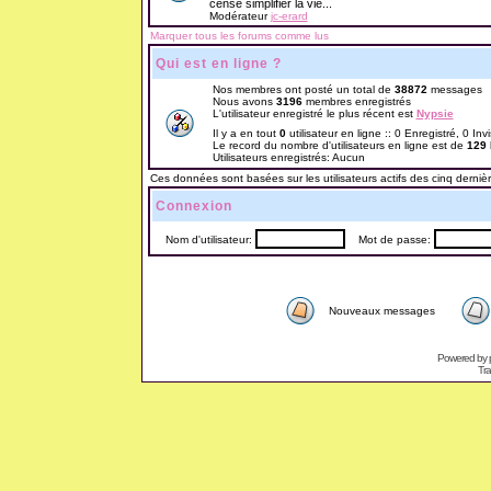
censé simplifier la vie...
Modérateur
jc-erard
Marquer tous les forums comme lus
Qui est en ligne ?
Nos membres ont posté un total de
38872
messages
Nous avons
3196
membres enregistrés
L'utilisateur enregistré le plus récent est
Nypsie
Il y a en tout
0
utilisateur en ligne :: 0 Enregistré, 0 Inv
Le record du nombre d'utilisateurs en ligne est de
129
Utilisateurs enregistrés: Aucun
Ces données sont basées sur les utilisateurs actifs des cinq derniè
Connexion
Nom d'utilisateur:
Mot de passe:
Nouveaux messages
Powered by
Tra