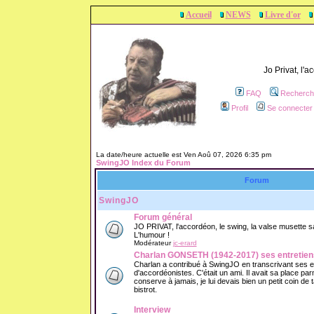
Accueil
NEWS
Livre d'or
Jo Privat, l'
FAQ
Recherch
Profil
Se connecter 
La date/heure actuelle est Ven Aoû 07, 2026 6:35 pm
SwingJO Index du Forum
Forum
SwingJO
Forum général
JO PRIVAT, l'accordéon, le swing, la valse musette sans
L'humour !
Modérateur
jc-erard
Charlan GONSETH (1942-2017) ses entretien
Charlan a contribué à SwingJO en transcrivant ses 
d'accordéonistes. C'était un ami. Il avait sa place parm
conserve à jamais, je lui devais bien un petit coin de
bistrot.
Interview