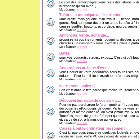
Le coin des témoignages biens réels des laborieux du
la réponse qui va avec :)
Modérateur
jc-erard
Théorie et technique de l'instrument
Main droite, main gauche, midi, minuit... Théorie, har
genre...Bref, tout pour devenir un as de la boîte à f
causez soufflet, boutons, accordage, micros, amplis..
Modérateur
jc-erard
Annonces, vente, échange...
proposez ici vos instruments, bouquins, disques à v
cherchez un compère ? vous avez des plans à partage
Modérateur
jc-erard
Dates
pour vos concerts, stages, expos... C'est ici qu'il fau
Modérateur
jc-erard
Accordéons au banc d'essai
Venez parler de votre accordéon sous toutes ses cout
défauts... Pour la solidité le crash test n'est pas obliga
Modérateur
jc-erard
Instruments volés :(
Ben c'est dans le titre parce que malheureusement ca 
Modérateur
jc-erard
Découvertes, coup de coeurs etc...
Pour ne pas surcharger le forum général ;-) vous pou
découvertes et/ou coups de coeur. Parler de vous e
autorisé et même conseillé, on n'est jamais mieux se
Toutefois, merci de garder à l'esprit que ce site est 
et, ca va de soi, à la musique qui va avec.
Modérateur
jc-erard
Caisse à outils ordinateur personnel :)
C'est ici que vous trouverez quelques logiciels et tuy
réconcilier avec votre PC qui avouez-le vous en fait v