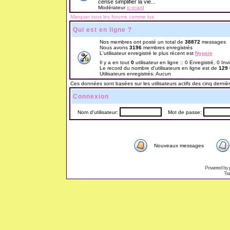
censé simplifier la vie...
Modérateur
jc-erard
Marquer tous les forums comme lus
Qui est en ligne ?
Nos membres ont posté un total de
38872
messages
Nous avons
3196
membres enregistrés
L'utilisateur enregistré le plus récent est
Nypsie
Il y a en tout
0
utilisateur en ligne :: 0 Enregistré, 0 Inv
Le record du nombre d'utilisateurs en ligne est de
129
Utilisateurs enregistrés: Aucun
Ces données sont basées sur les utilisateurs actifs des cinq derniè
Connexion
Nom d'utilisateur:
Mot de passe:
Nouveaux messages
Powered by
Tra