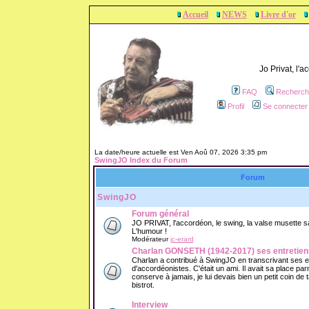
Accueil
NEWS
Livre d'or
Jo Privat, l'
FAQ
Recherch
Profil
Se connecter 
La date/heure actuelle est Ven Aoû 07, 2026 3:35 pm
SwingJO Index du Forum
Forum
SwingJO
Forum général
JO PRIVAT, l'accordéon, le swing, la valse musette sans
L'humour !
Modérateur
jc-erard
Charlan GONSETH (1942-2017) ses entretien
Charlan a contribué à SwingJO en transcrivant ses 
d'accordéonistes. C'était un ami. Il avait sa place parm
conserve à jamais, je lui devais bien un petit coin de
bistrot.
Interview