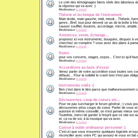
Le coin des témoignages biens réels des laborieux du
la réponse qui va avec :)
Modérateur
jc-erard
Théorie et technique de l'instrument
Main droite, main gauche, midi, minuit... Théorie, har
genre...Bref, tout pour devenir un as de la boîte à f
causez soufflet, boutons, accordage, micros, amplis..
Modérateur
jc-erard
Annonces, vente, échange...
proposez ici vos instruments, bouquins, disques à v
cherchez un compère ? vous avez des plans à partage
Modérateur
jc-erard
Dates
pour vos concerts, stages, expos... C'est ici qu'il fau
Modérateur
jc-erard
Accordéons au banc d'essai
Venez parler de votre accordéon sous toutes ses cout
défauts... Pour la solidité le crash test n'est pas obliga
Modérateur
jc-erard
Instruments volés :(
Ben c'est dans le titre parce que malheureusement ca 
Modérateur
jc-erard
Découvertes, coup de coeurs etc...
Pour ne pas surcharger le forum général ;-) vous pou
découvertes et/ou coups de coeur. Parler de vous e
autorisé et même conseillé, on n'est jamais mieux se
Toutefois, merci de garder à l'esprit que ce site est 
et, ca va de soi, à la musique qui va avec.
Modérateur
jc-erard
Caisse à outils ordinateur personnel :)
C'est ici que vous trouverez quelques logiciels et tuy
réconcilier avec votre PC qui avouez-le vous en fait v