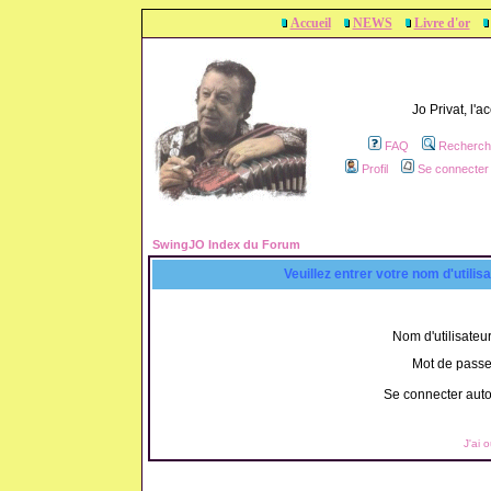
Accueil
NEWS
Livre d'or
Jo Privat, l'
FAQ
Recherch
Profil
Se connecter 
SwingJO Index du Forum
Veuillez entrer votre nom d'utili
Nom d'utilisateur
Mot de passe
Se connecter aut
J'ai 