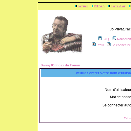
Accueil
NEWS
Livre d'or
Jo Privat, l'
FAQ
Recherch
Profil
Se connecter 
SwingJO Index du Forum
Veuillez entrer votre nom d'utili
Nom d'utilisateur
Mot de passe
Se connecter aut
J'ai 