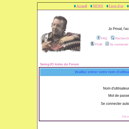
Accueil
NEWS
Livre d'or
Jo Privat, l'
FAQ
Recherch
Profil
Se connecter 
SwingJO Index du Forum
Veuillez entrer votre nom d'utili
Nom d'utilisateur
Mot de passe
Se connecter aut
J'ai 