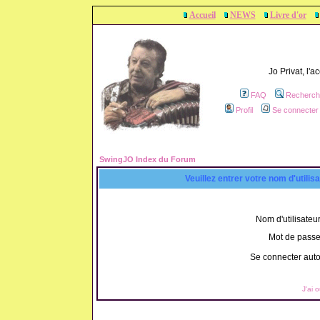
Accueil
NEWS
Livre d'or
Jo Privat, l'
FAQ
Recherch
Profil
Se connecter 
SwingJO Index du Forum
Veuillez entrer votre nom d'utili
Nom d'utilisateur
Mot de passe
Se connecter aut
J'ai 