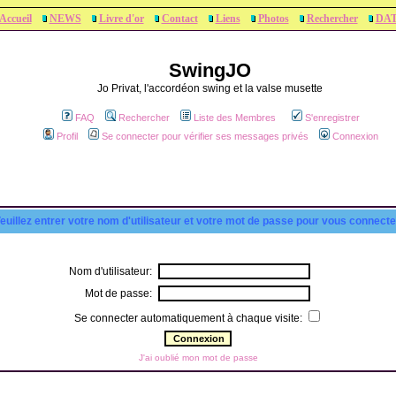
Accueil
NEWS
Livre d'or
Contact
Liens
Photos
Rechercher
DA
SwingJO
Jo Privat, l'accordéon swing et la valse musette
FAQ
Rechercher
Liste des Membres
S'enregistrer
Profil
Se connecter pour vérifier ses messages privés
Connexion
euillez entrer votre nom d'utilisateur et votre mot de passe pour vous connecte
Nom d'utilisateur:
Mot de passe:
Se connecter automatiquement à chaque visite:
J'ai oublié mon mot de passe