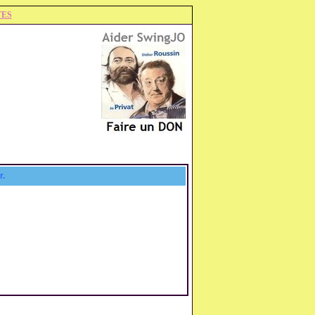
TES
r.