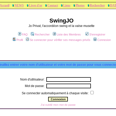
Accueil
NEWS
Livre d'or
Contact
Liens
Photos
Rechercher
DA
SwingJO
Jo Privat, l'accordéon swing et la valse musette
FAQ
Rechercher
Liste des Membres
S'enregistrer
Profil
Se connecter pour vérifier ses messages privés
Connexion
euillez entrer votre nom d'utilisateur et votre mot de passe pour vous connecte
Nom d'utilisateur:
Mot de passe:
Se connecter automatiquement à chaque visite:
J'ai oublié mon mot de passe