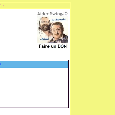
TES
r.