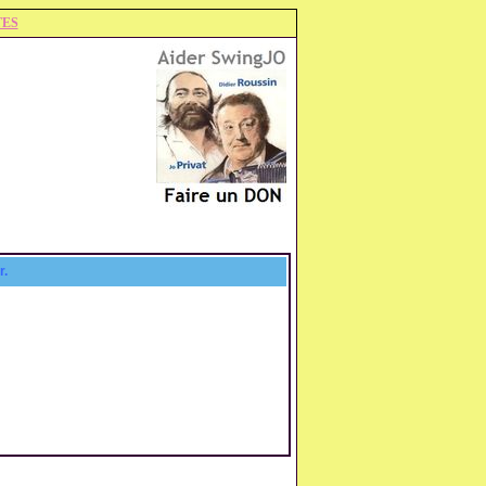
TES
r.