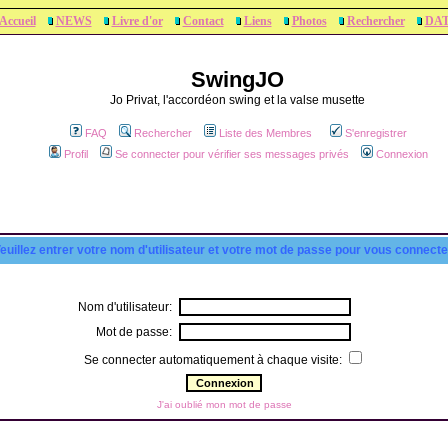
Accueil
NEWS
Livre d'or
Contact
Liens
Photos
Rechercher
DA
SwingJO
Jo Privat, l'accordéon swing et la valse musette
FAQ
Rechercher
Liste des Membres
S'enregistrer
Profil
Se connecter pour vérifier ses messages privés
Connexion
euillez entrer votre nom d'utilisateur et votre mot de passe pour vous connecte
Nom d'utilisateur:
Mot de passe:
Se connecter automatiquement à chaque visite:
J'ai oublié mon mot de passe