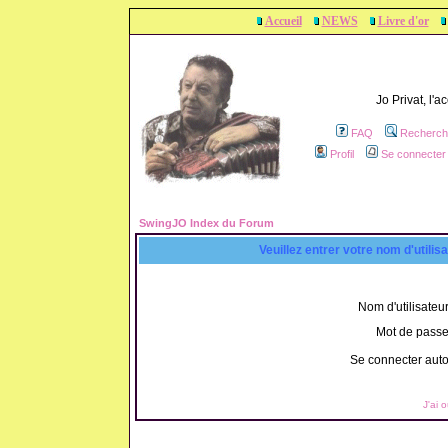
Accueil
NEWS
Livre d'or
Jo Privat, l'
FAQ
Recherch
Profil
Se connecter 
SwingJO Index du Forum
Veuillez entrer votre nom d'utili
Nom d'utilisateur
Mot de passe
Se connecter aut
J'ai 