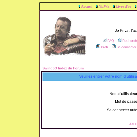
Accueil
NEWS
Livre d'or
Jo Privat, l'
FAQ
Recherch
Profil
Se connecter 
SwingJO Index du Forum
Veuillez entrer votre nom d'utili
Nom d'utilisateur
Mot de passe
Se connecter aut
J'ai 