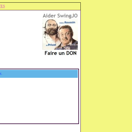
TES
r.