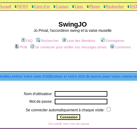
Accueil
NEWS
Livre d'or
Contact
Liens
Photos
Rechercher
DA
SwingJO
Jo Privat, l'accordéon swing et la valse musette
FAQ
Rechercher
Liste des Membres
S'enregistrer
Profil
Se connecter pour vérifier ses messages privés
Connexion
euillez entrer votre nom d'utilisateur et votre mot de passe pour vous connecte
Nom d'utilisateur:
Mot de passe:
Se connecter automatiquement à chaque visite:
J'ai oublié mon mot de passe