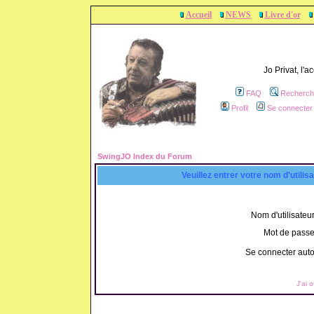
Accueil
NEWS
Livre d'or
Jo Privat, l'
FAQ
Recherch
Profil
Se connecter 
SwingJO Index du Forum
Veuillez entrer votre nom d'utili
Nom d'utilisateur
Mot de passe
Se connecter aut
J'ai 