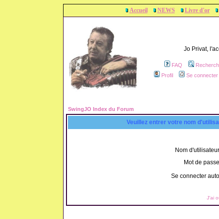
Accueil
NEWS
Livre d'or
Jo Privat, l'
FAQ
Recherch
Profil
Se connecter 
SwingJO Index du Forum
Veuillez entrer votre nom d'utili
Nom d'utilisateur
Mot de passe
Se connecter aut
J'ai 