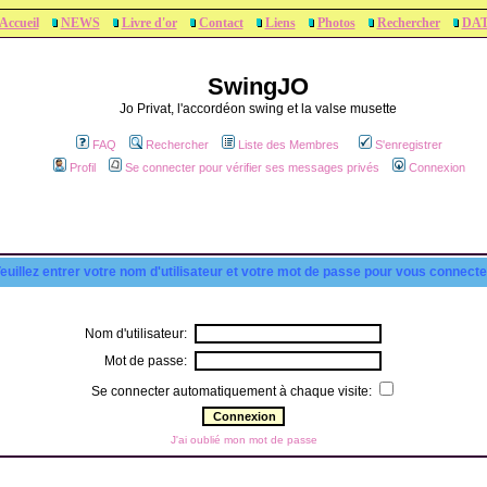
Accueil
NEWS
Livre d'or
Contact
Liens
Photos
Rechercher
DA
SwingJO
Jo Privat, l'accordéon swing et la valse musette
FAQ
Rechercher
Liste des Membres
S'enregistrer
Profil
Se connecter pour vérifier ses messages privés
Connexion
euillez entrer votre nom d'utilisateur et votre mot de passe pour vous connecte
Nom d'utilisateur:
Mot de passe:
Se connecter automatiquement à chaque visite:
J'ai oublié mon mot de passe