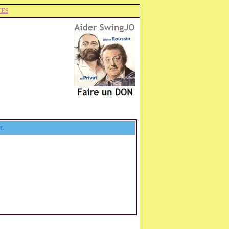
TES
r.