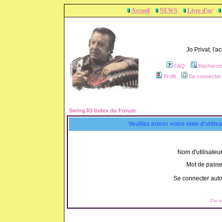
Accueil
NEWS
Livre d'or
Jo Privat, l'
FAQ
Recherch
Profil
Se connecter 
SwingJO Index du Forum
Veuillez entrer votre nom d'utili
Nom d'utilisateur
Mot de passe
Se connecter aut
J'ai 