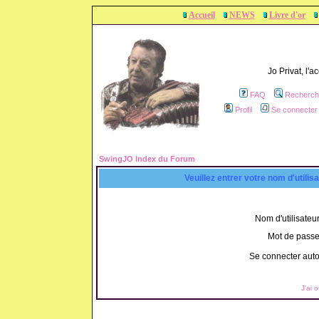
Accueil
NEWS
Livre d'or
Jo Privat, l'
FAQ
Recherch
Profil
Se connecter 
SwingJO Index du Forum
Veuillez entrer votre nom d'utili
Nom d'utilisateur
Mot de passe
Se connecter aut
J'ai 