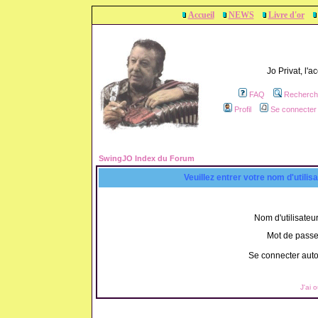
Accueil
NEWS
Livre d'or
Jo Privat, l'
FAQ
Recherch
Profil
Se connecter 
SwingJO Index du Forum
Veuillez entrer votre nom d'utili
Nom d'utilisateur
Mot de passe
Se connecter aut
J'ai 