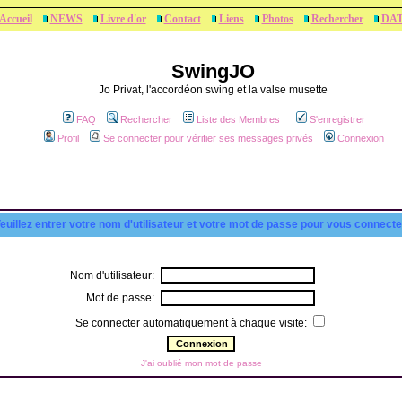
Accueil
NEWS
Livre d'or
Contact
Liens
Photos
Rechercher
DA
SwingJO
Jo Privat, l'accordéon swing et la valse musette
FAQ
Rechercher
Liste des Membres
S'enregistrer
Profil
Se connecter pour vérifier ses messages privés
Connexion
euillez entrer votre nom d'utilisateur et votre mot de passe pour vous connecte
Nom d'utilisateur:
Mot de passe:
Se connecter automatiquement à chaque visite:
J'ai oublié mon mot de passe