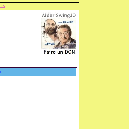
TES
r.