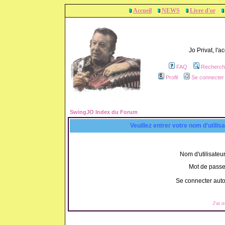
Accueil
NEWS
Livre d'or
Jo Privat, l'
FAQ
Recherch
Profil
Se connecter 
SwingJO Index du Forum
Veuillez entrer votre nom d'utili
Nom d'utilisateur
Mot de passe
Se connecter aut
J'ai 