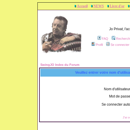
Accueil
NEWS
Livre d'or
Jo Privat, l'
FAQ
Recherch
Profil
Se connecter 
SwingJO Index du Forum
Veuillez entrer votre nom d'utili
Nom d'utilisateur
Mot de passe
Se connecter aut
J'ai 