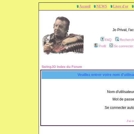
Accueil
NEWS
Livre d'or
Jo Privat, l'
FAQ
Recherch
Profil
Se connecter 
SwingJO Index du Forum
Veuillez entrer votre nom d'utili
Nom d'utilisateur
Mot de passe
Se connecter aut
J'ai 