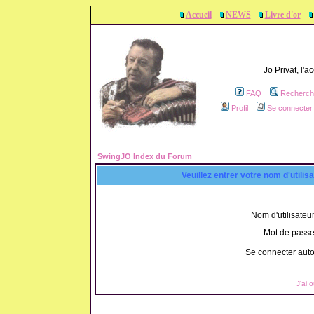
Accueil
NEWS
Livre d'or
Jo Privat, l'
FAQ
Recherch
Profil
Se connecter 
SwingJO Index du Forum
Veuillez entrer votre nom d'utili
Nom d'utilisateur
Mot de passe
Se connecter aut
J'ai 