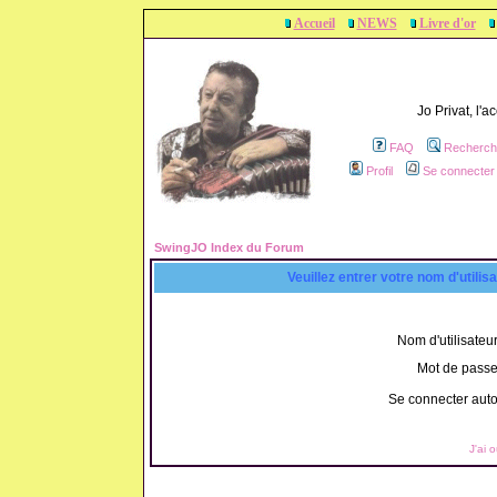
Accueil
NEWS
Livre d'or
Jo Privat, l'
FAQ
Recherch
Profil
Se connecter 
SwingJO Index du Forum
Veuillez entrer votre nom d'utili
Nom d'utilisateur
Mot de passe
Se connecter aut
J'ai 