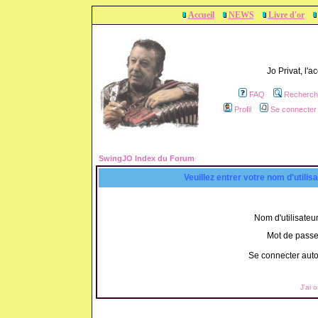
Accueil
NEWS
Livre d'or
Jo Privat, l'
FAQ
Recherch
Profil
Se connecter 
SwingJO Index du Forum
Veuillez entrer votre nom d'utili
Nom d'utilisateur
Mot de passe
Se connecter aut
J'ai 