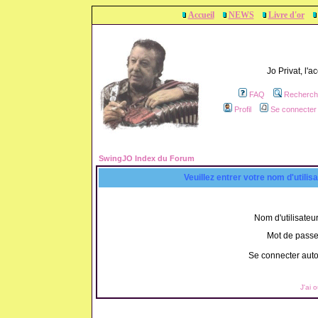
Accueil
NEWS
Livre d'or
Jo Privat, l'
FAQ
Recherch
Profil
Se connecter 
SwingJO Index du Forum
Veuillez entrer votre nom d'utili
Nom d'utilisateur
Mot de passe
Se connecter aut
J'ai 