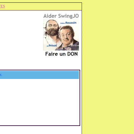
TES
r.