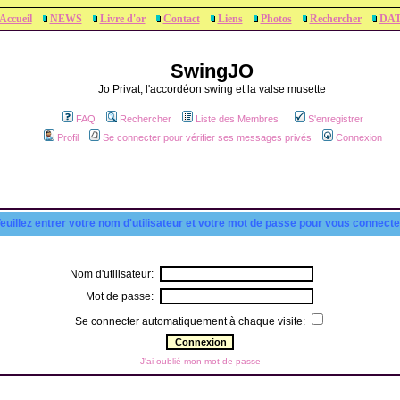
Accueil
NEWS
Livre d'or
Contact
Liens
Photos
Rechercher
DA
SwingJO
Jo Privat, l'accordéon swing et la valse musette
FAQ
Rechercher
Liste des Membres
S'enregistrer
Profil
Se connecter pour vérifier ses messages privés
Connexion
euillez entrer votre nom d'utilisateur et votre mot de passe pour vous connecte
Nom d'utilisateur:
Mot de passe:
Se connecter automatiquement à chaque visite:
J'ai oublié mon mot de passe