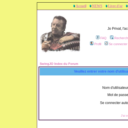
Accueil
NEWS
Livre d'or
Jo Privat, l'
FAQ
Recherch
Profil
Se connecter 
SwingJO Index du Forum
Veuillez entrer votre nom d'utili
Nom d'utilisateur
Mot de passe
Se connecter aut
J'ai 