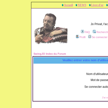
Accueil
NEWS
Livre d'or
Jo Privat, l'
FAQ
Recherch
Profil
Se connecter 
SwingJO Index du Forum
Veuillez entrer votre nom d'utili
Nom d'utilisateur
Mot de passe
Se connecter aut
J'ai 