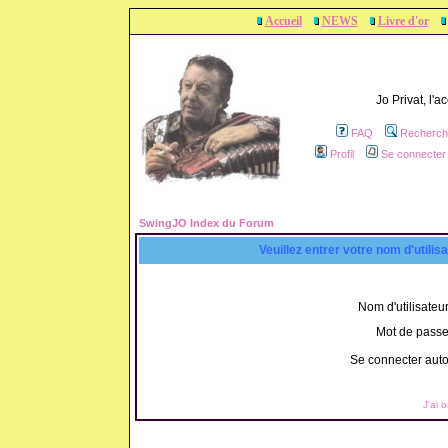
Accueil
NEWS
Livre d'or
Jo Privat, l'
FAQ
Recherch
Profil
Se connecter 
SwingJO Index du Forum
Veuillez entrer votre nom d'utili
Nom d'utilisateur
Mot de passe
Se connecter aut
J'ai 