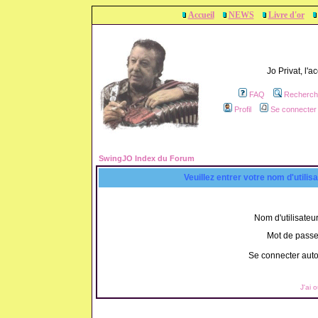
Accueil
NEWS
Livre d'or
Jo Privat, l'
FAQ
Recherch
Profil
Se connecter 
SwingJO Index du Forum
Veuillez entrer votre nom d'utili
Nom d'utilisateur
Mot de passe
Se connecter aut
J'ai 