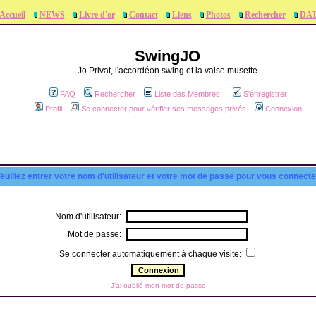
Accueil
NEWS
Livre d'or
Contact
Liens
Photos
Rechercher
DA
SwingJO
Jo Privat, l'accordéon swing et la valse musette
FAQ
Rechercher
Liste des Membres
S'enregistrer
Profil
Se connecter pour vérifier ses messages privés
Connexion
euillez entrer votre nom d'utilisateur et votre mot de passe pour vous connecte
Nom d'utilisateur:
Mot de passe:
Se connecter automatiquement à chaque visite:
J'ai oublié mon mot de passe