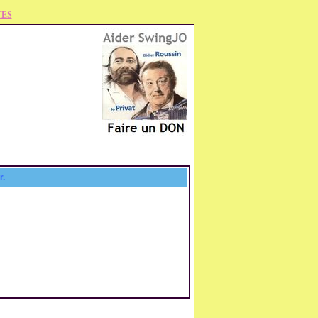
TES
r.