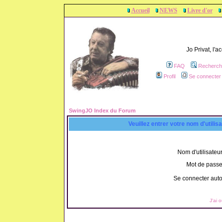
Accueil
NEWS
Livre d'or
Jo Privat, l'
FAQ
Recherch
Profil
Se connecter 
SwingJO Index du Forum
Veuillez entrer votre nom d'utili
Nom d'utilisateur
Mot de passe
Se connecter aut
J'ai 