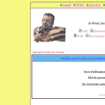
Accueil
NEWS
Livre d'or
Jo Privat, l'
FAQ
Recherch
Profil
Se connecter 
SwingJO Index du Forum
Veuillez entrer votre nom d'utili
Nom d'utilisateur
Mot de passe
Se connecter aut
J'ai 