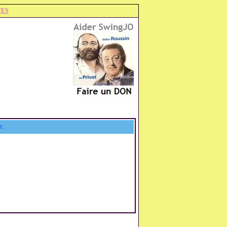
TES
r.