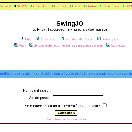
Accueil
NEWS
Livre d'or
Contact
Liens
Photos
Rechercher
DA
SwingJO
Jo Privat, l'accordéon swing et la valse musette
FAQ
Rechercher
Liste des Membres
S'enregistrer
Profil
Se connecter pour vérifier ses messages privés
Connexion
euillez entrer votre nom d'utilisateur et votre mot de passe pour vous connecte
Nom d'utilisateur:
Mot de passe:
Se connecter automatiquement à chaque visite:
J'ai oublié mon mot de passe