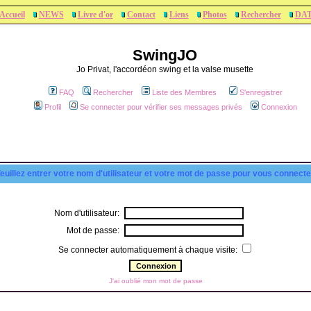
Accueil
NEWS
Livre d'or
Contact
Liens
Photos
Rechercher
DA
SwingJO
Jo Privat, l'accordéon swing et la valse musette
FAQ
Rechercher
Liste des Membres
S'enregistrer
Profil
Se connecter pour vérifier ses messages privés
Connexion
euillez entrer votre nom d'utilisateur et votre mot de passe pour vous connecte
Nom d'utilisateur:
Mot de passe:
Se connecter automatiquement à chaque visite:
J'ai oublié mon mot de passe