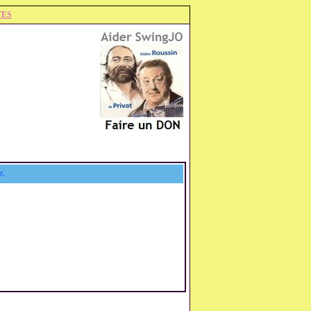
TES
r.