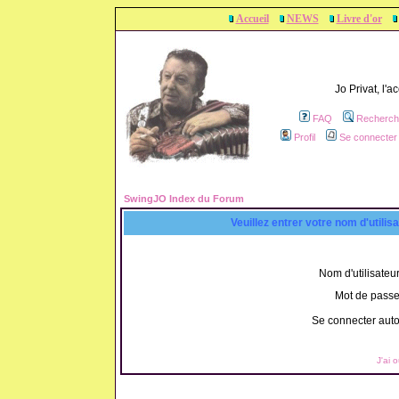
Accueil
NEWS
Livre d'or
Jo Privat, l'
FAQ
Recherch
Profil
Se connecter 
SwingJO Index du Forum
Veuillez entrer votre nom d'utili
Nom d'utilisateur
Mot de passe
Se connecter aut
J'ai 